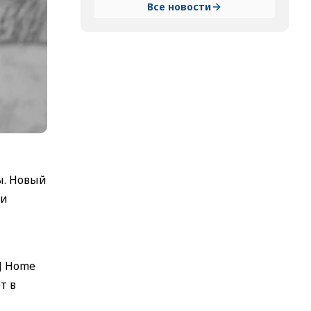
Все новости
ы. Новый
ки
J Home
т в