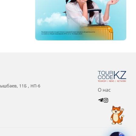
нышбаев, 11Б , НП-6
О нас