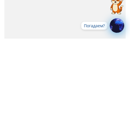
Погадаем?
Все новости
-->