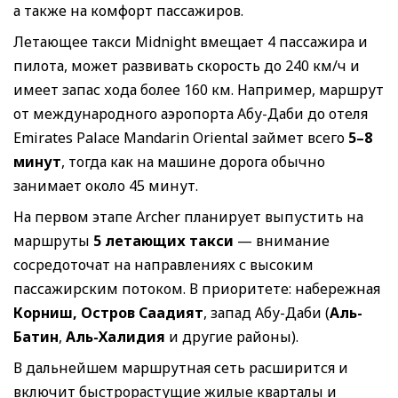
а также на комфорт пассажиров.
Летающее такси Midnight вмещает 4 пассажира и
пилота, может развивать скорость до 240 км/ч и
имеет запас хода более 160 км. Например, маршрут
от международного аэропорта Абу-Даби до отеля
Emirates Palace Mandarin Oriental займет всего
5–8
минут
, тогда как на машине дорога обычно
занимает около 45 минут.
На первом этапе Archer планирует выпустить на
маршруты
5 летающих такси
— внимание
сосредоточат на направлениях с высоким
пассажирским потоком. В приоритете: набережная
Корниш,
Остров Саадият
, запад Абу-Даби (
Аль-
Батин
,
Аль-Халидия
и другие районы).
В дальнейшем маршрутная сеть расширится и
включит быстрорастущие жилые кварталы и