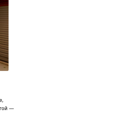
е,
угой —