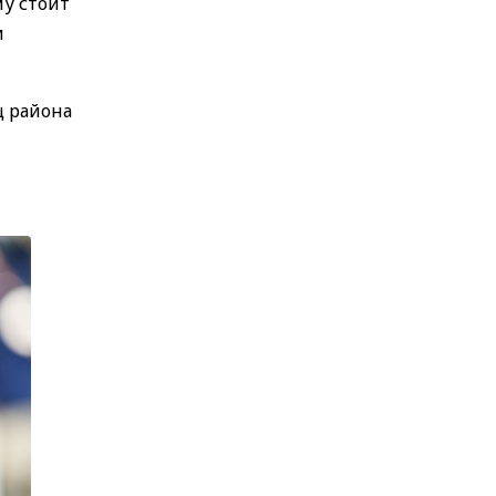
у стоит
и
ц района