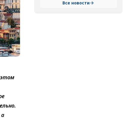
Все новости
 этом
ое
ельно.
 а