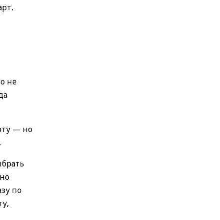
арт,
о не
да
рту — но
.
ыбрать
жно
азу по
ту,