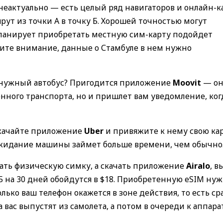
неактуально — есть целый ряд навигаторов и онлайн-к
т из точки А в точку Б. Хорошей точностью могут
е планирует приобретать местную сим-карту подойдет
ите внимание, данные о Стамбуле в нем нужно
т нужный автобус? Пригодится приложение
Moovit
— он
енного транспорта, но и пришлет вам уведомление, ког
Скачайте приложение
Uber
и привяжите к нему свою ка
 а ожидание машины займет больше времени, чем обычно
ать физическую симку, а скачать приложение
Airalo
, в
 на 30 дней обойдутся в $18. Приобретенную eSIM ну
олько ваш телефон окажется в зоне действия, то есть ср
 вас выпустят из самолета, а потом в очереди к аппара