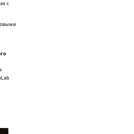
ах с
новыми
ого
я
mLab