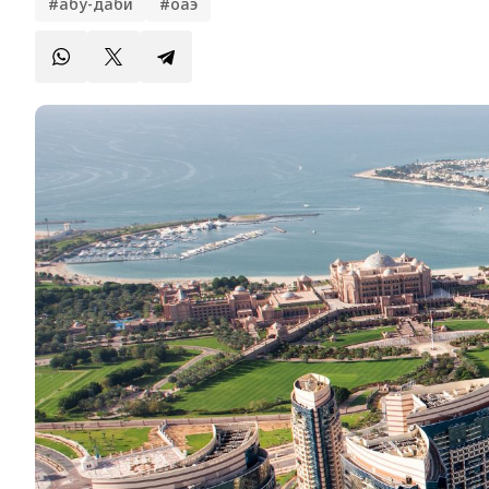
#абу-даби
#оаэ