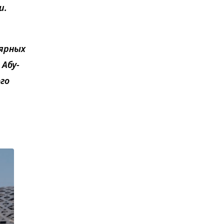
и.
лярных
 Абу-
го