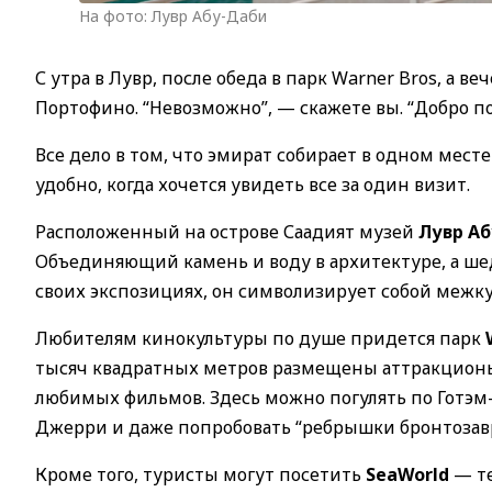
На фото: Лувр Абу-Даби
С утра в Лувр, после обеда в парк Warner Bros, а 
Портофино. “Невозможно”, — скажете вы. “Добро по
Все дело в том, что эмират собирает в одном мес
удобно, когда хочется увидеть все за один визит.
Расположенный на острове Саадият музей
Лувр А
Объединяющий камень и воду в архитектуре, а ше
своих экспозициях, он символизирует собой межк
Любителям кинокультуры по душе придется парк
тысяч квадратных метров размещены аттракционы
любимых фильмов. Здесь можно погулять по Готэм
Джерри и даже попробовать “ребрышки бронтозавр
Кроме того, туристы могут посетить
SeaWorld
— те