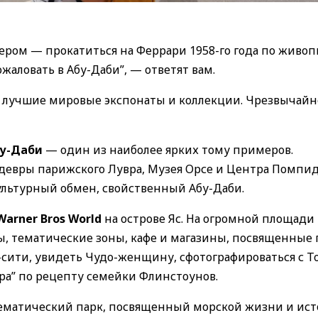
вечером — прокатиться на Феррари 1958-го года по живо
жаловать в Абу-Даби”, — ответят вам.
те лучшие мировые экспонаты и коллекции. Чрезвычайн
бу-Даби
— один из наиболее ярких тому примеров.
девры парижского Лувра, Музея Орсе и Центра Помпид
ультурный обмен, свойственный Абу-Даби.
Warner Bros World
на острове Яс. На огромной площади 
, тематические зоны, кафе и магазины, посвященные 
-сити, увидеть Чудо-женщину, сфотографироваться с Т
а” по рецепту семейки Флинстоунов.
матический парк, посвященный морской жизни и ис