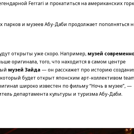
егендарной Ferrari и прокатиться на американских горк
х парков и музеев Абу-Даби продолжает пополняться 
будут открыты уже скоро. Например,
музей современн
льше оригинала, того, что находится в самом центре
ный
музей Зайда
— он расскажет про историю создани
, который будет открыт японским арт-коллективом tea
ригинал широко известен по фильму “Ночь в музее”, —
итель департамента культуры и туризма Абу-Даби.