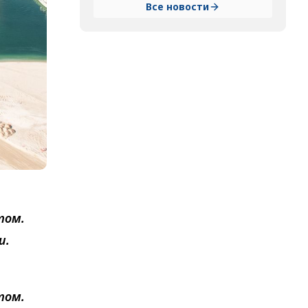
Все новости
том.
и.
том.