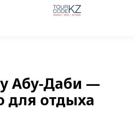
му Абу-Даби —
о для отдыха