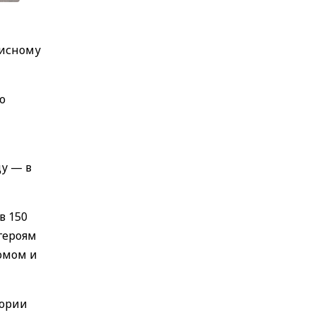
писному
о
у — в
в 150
героям
омом и
тории