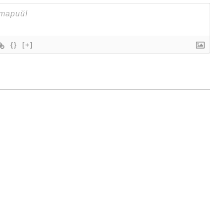
{}
[+]