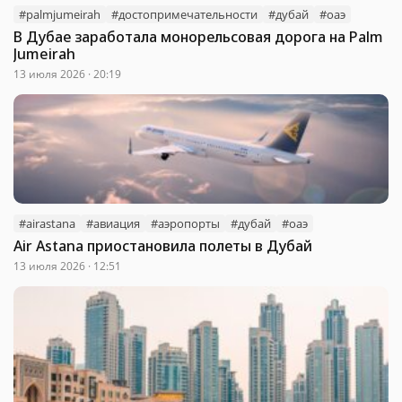
#palmjumeirah
#достопримечательности
#дубай
#оаэ
В Дубае заработала монорельсовая дорога на Palm
Jumeirah
13 июля 2026 · 20:19
#airastana
#авиация
#аэропорты
#дубай
#оаэ
Air Astana приостановила полеты в Дубай
13 июля 2026 · 12:51