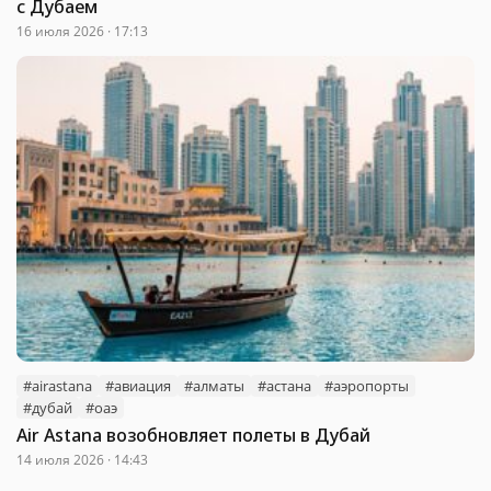
с Дубаем
16 июля 2026 · 17:13
#airastana
#авиация
#алматы
#астана
#аэропорты
#дубай
#оаэ
Air Astana возобновляет полеты в Дубай
14 июля 2026 · 14:43