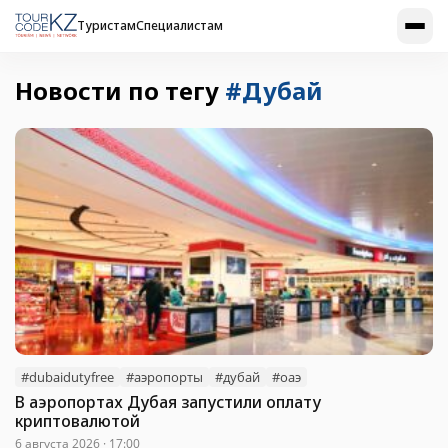
Туристам
Специалистам
Новости по тегу
#Дубай
#dubaidutyfree
#аэропорты
#дубай
#оаэ
В аэропортах Дубая запустили оплату
криптовалютой
6 августа 2026 · 17:00