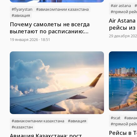
#air astana
#
#flyarystan
#авиакомпании казахстана
#прямой рей
#авиация
Air Astan
Почему самолеты не всегда
рейсы из
вылетают по расписанию:
29 декабря 2025
основные причины
19 января 2026 · 18:51
#scat
#авиа
#авиакомпании казахстана
#авиация
#прямой рей
#казахстан
Рейсы в Т
Авиация Казахстана: рост