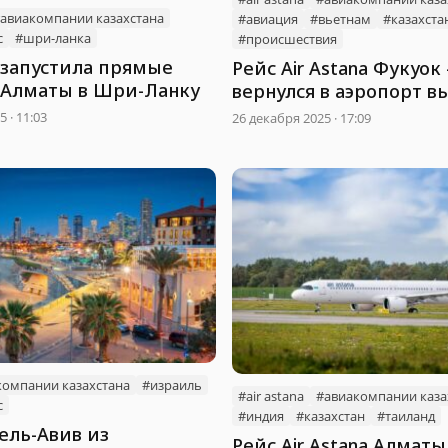
авиакомпании казахстана
#авиация
#вьетнам
#казахста
с
#шри-ланка
#происшествия
a запустила прямые
Рейс Air Astana Фукуок
 Алматы в Шри-Ланку
вернулся в аэропорт в
технической причине
 · 11:03
26 декабря 2025 · 17:09
компании казахстана
#израиль
#air astana
#авиакомпании каза
с
#индия
#казахстан
#таиланд
ель-Авив из
Рейс Air Astana Алматы