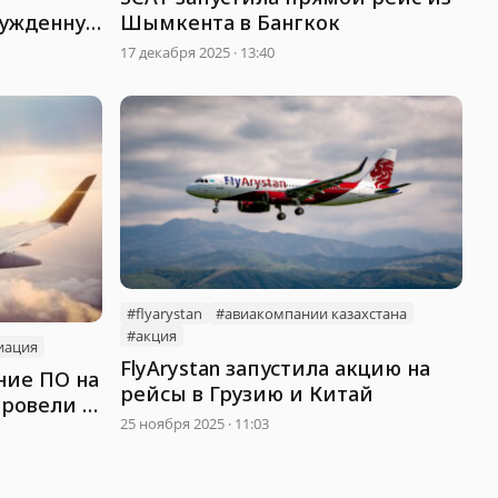
нужденную
Шымкента в Бангкок
17 декабря 2025 · 13:40
#flyarystan
#авиакомпании казахстана
#акция
иация
FlyArystan запустила акцию на
ние ПО на
рейсы в Грузию и Китай
провели в
25 ноября 2025 · 11:03