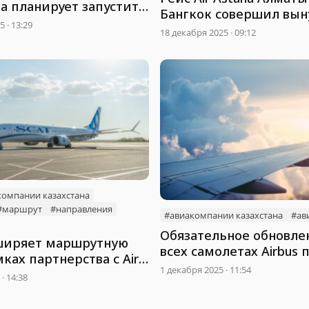
 планирует запустить
Бангкок совершил вы
 · 13:29
посадку в Дели
18 декабря 2025 · 09:12
компании казахстана
#маршрут
#направления
#авиакомпании казахстана
#ав
Обязательное обновле
ширяет маршрутную
всех самолетах Airbus 
мках партнерства с Air
Казахстане
1 декабря 2025 · 11:54
· 14:38