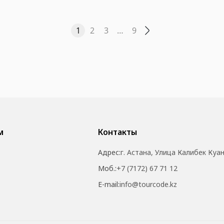
1
2
3
…
9
м
Контакты
Адрес:
г. Астана, Улица Калибек Куа
Моб.:
+7 (7172) 67 71 12
E-mail:
info@tourcode.kz