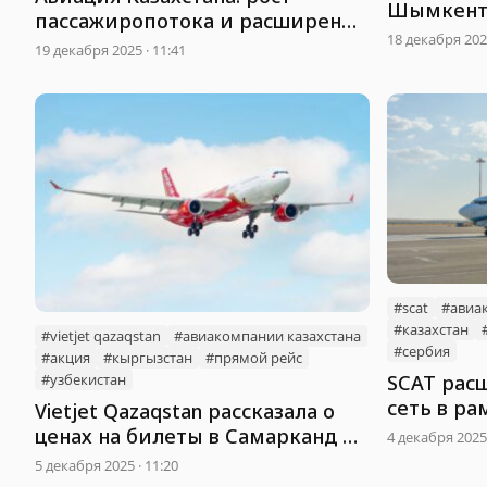
Шымкента
пассажиропотока и расширение
SCAT
18 декабря 2025
маршрутной сети
19 декабря 2025 · 11:41
#scat
#авиа
#казахстан
#vietjet qazaqstan
#авиакомпании казахстана
#сербия
#акция
#кыргызстан
#прямой рейс
#узбекистан
SCAT рас
сеть в ра
Vietjet Qazaqstan рассказала о
Serbia
ценах на билеты в Самарканд и
4 декабря 2025 
Бишкек
5 декабря 2025 · 11:20