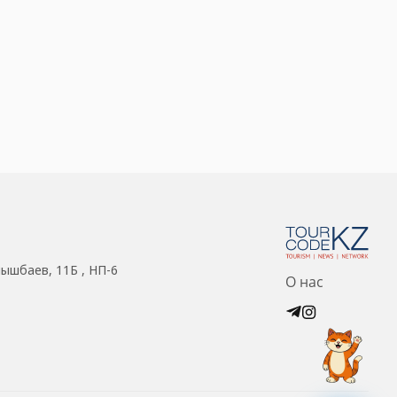
нышбаев, 11Б , НП-6
О нас