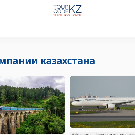
мпании казахстана
#air astana
#авиакомпании каза