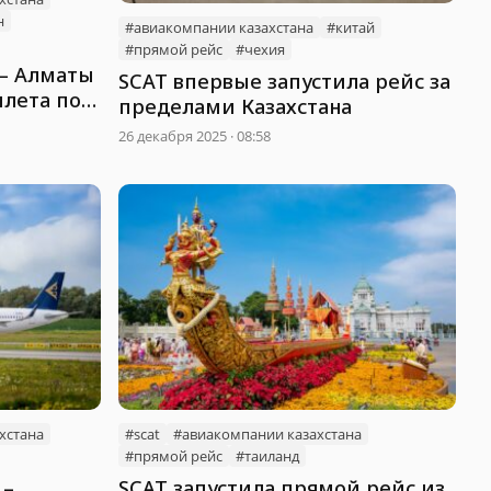
н
#авиакомпании казахстана
#китай
#прямой рейс
#чехия
 – Алматы
SCAT впервые запустила рейс за
ылета по
пределами Казахстана
26 декабря 2025 · 08:58
хстана
#scat
#авиакомпании казахстана
#прямой рейс
#таиланд
 –
SCAT запустила прямой рейс из