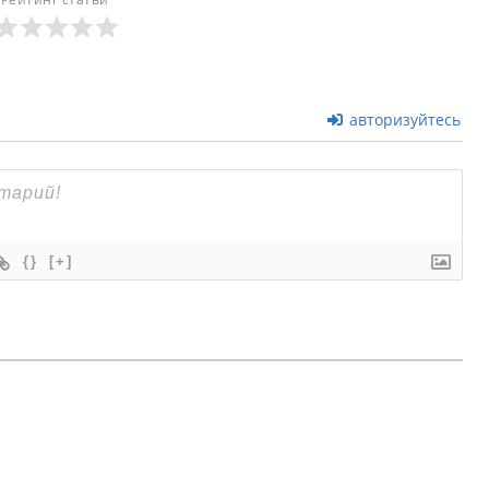
авторизуйтесь
{}
[+]