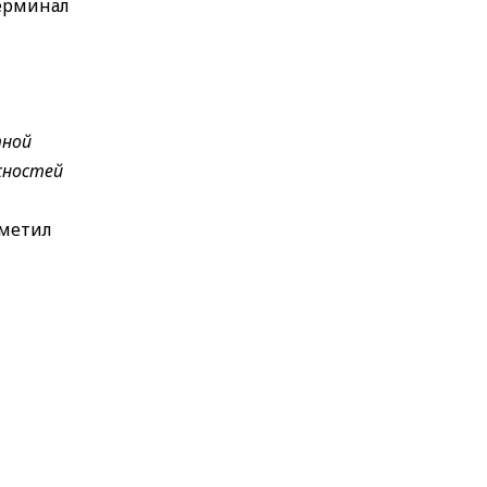
терминал
тной
жностей
тметил