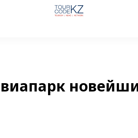
авиапарк новейш