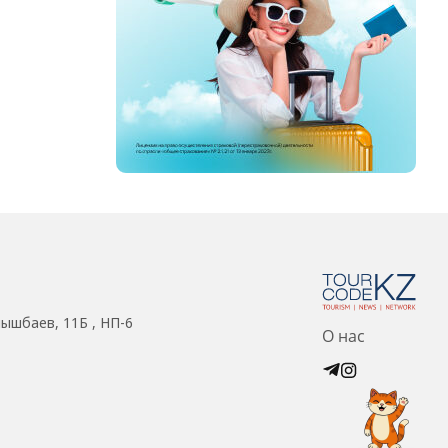
нышбаев, 11Б , НП-6
О нас