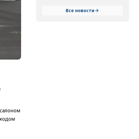
Все новости
в
 салоном
сходом