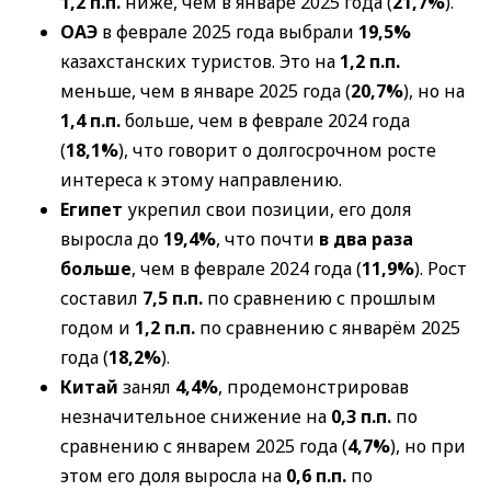
1,2 п.п.
ниже, чем в январе 2025 года (
21,7%
).
ОАЭ
в феврале 2025 года выбрали
19,5%
казахстанских туристов. Это на
1,2 п.п.
меньше, чем в январе 2025 года (
20,7%
), но на
1,4 п.п.
больше, чем в феврале 2024 года
(
18,1%
), что говорит о долгосрочном росте
интереса к этому направлению.
Египет
укрепил свои позиции, его доля
выросла до
19,4%
, что почти
в два раза
больше
, чем в феврале 2024 года (
11,9%
). Рост
составил
7,5 п.п.
по сравнению с прошлым
годом и
1,2 п.п.
по сравнению с январём 2025
года (
18,2%
).
Китай
занял
4,4%
, продемонстрировав
незначительное снижение на
0,3 п.п.
по
сравнению с январем 2025 года (
4,7%
), но при
этом его доля выросла на
0,6 п.п.
по