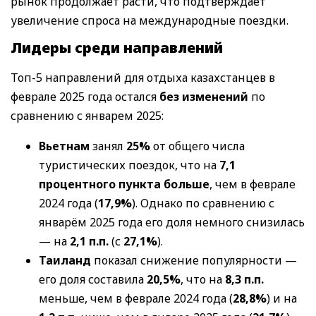
рынок продолжает расти, что подтверждает
увеличение спроса на международные поездки.
Лидеры среди направлений
Топ-5 направлений для отдыха казахстанцев в
феврале 2025 года остался
без изменений
по
сравнению с январем 2025:
Вьетнам
занял
25%
от общего числа
туристических поездок, что на
7,1
процентного пункта больше
, чем в феврале
2024 года (
17,9%
). Однако по сравнению с
январём 2025 года его доля немного снизилась
— на
2,1 п.п.
(с
27,1%
).
Таиланд
показал снижение популярности —
его доля составила
20,5%
, что на
8,3 п.п.
меньше, чем в феврале 2024 года (
28,8%
) и на