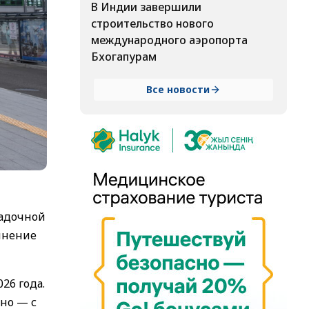
В Индии завершили
строительство нового
международного аэропорта
Бхогапурам
Все новости
садочной
лнение
26 года.
кно — с