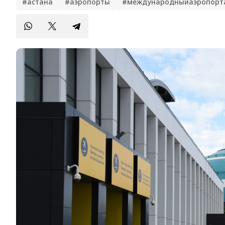
#астана
#аэропорты
#международныйаэропорт