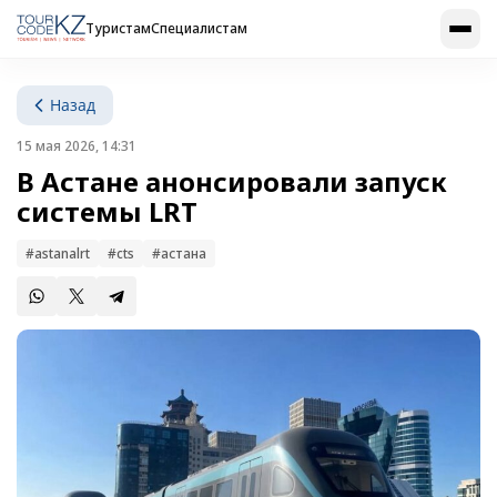
Туристам
Специалистам
Назад
15 мая 2026, 14:31
В Астане анонсировали запуск
системы LRT
#astanalrt
#cts
#астана