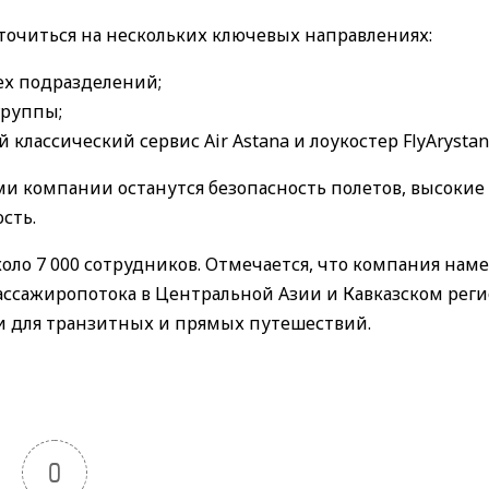
очиться на нескольких ключевых направлениях:
х подразделений;
группы;
лассический сервис Air Astana и лоукостер FlyArystan
и компании останутся безопасность полетов, высокие
сть.
ло 7 000 сотрудников. Отмечается, что компания нам
ассажиропотока в Центральной Азии и Кавказском реги
ки для транзитных и прямых путешествий.
0