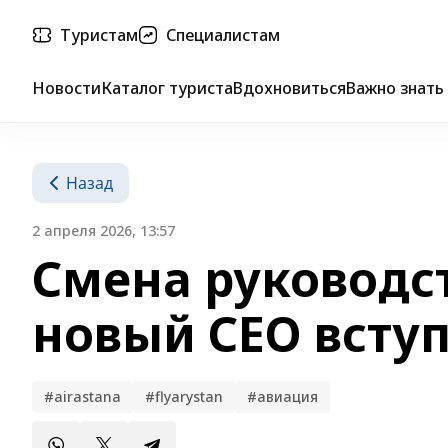
Туристам
Специалистам
Новости
Каталог туриста
Вдохновиться
Важно знать
Назад
2 апреля 2026, 13:57
Смена руководств
новый СЕО всту
#airastana
#flyarystan
#авиация