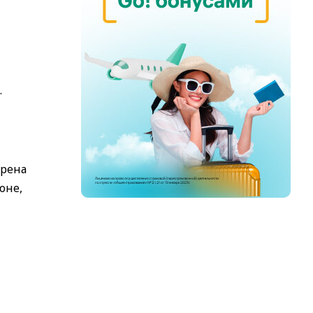
.
ерена
оне,