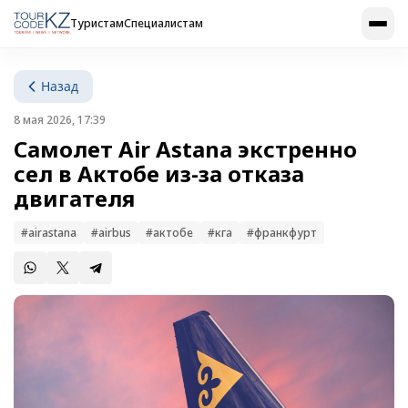
Туристам
Специалистам
Назад
8 мая 2026, 17:39
Самолет Air Astana экстренно
сел в Актобе из-за отказа
двигателя
#airastana
#airbus
#актобе
#кга
#франкфурт