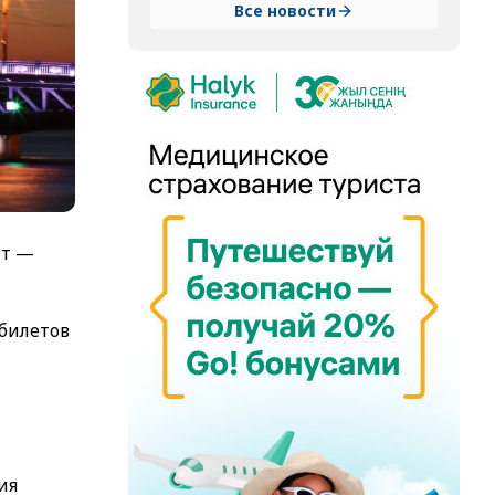
Все новости
нт —
билетов
ия