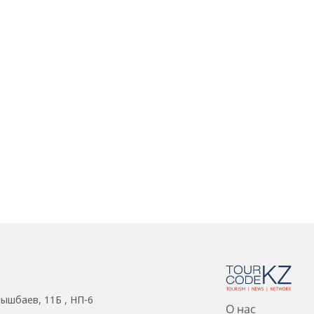
нышбаев, 11Б , НП-6
О нас