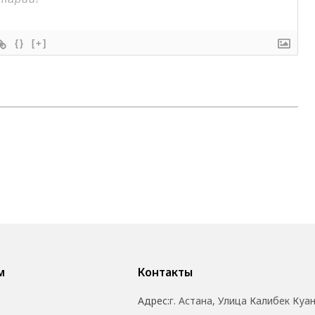
{}
[+]
м
Контакты
Адрес:
г. Астана, Улица Калибек Куа