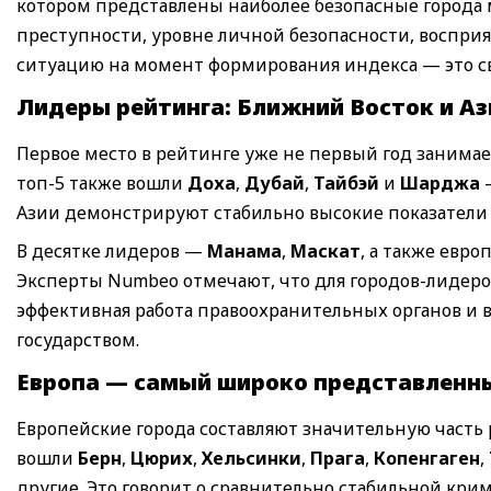
котором представлены наиболее безопасные города 
преступности, уровне личной безопасности, восприя
ситуацию на момент формирования индекса — это сво
Лидеры рейтинга: Ближний Восток и Аз
Первое место в рейтинге уже не первый год занима
топ-5 также вошли
Доха
,
Дубай
,
Тайбэй
и
Шарджа
—
Азии демонстрируют стабильно высокие показатели 
В десятке лидеров —
Манама
,
Маскат
, а также евр
Эксперты Numbeo отмечают, что для городов-лидеро
эффективная работа правоохранительных органов и
государством.
Европа — самый широко представленн
Европейские города составляют значительную часть р
вошли
Берн
,
Цюрих
,
Хельсинки
,
Прага
,
Копенгаген
,
другие. Это говорит о сравнительно стабильной кри