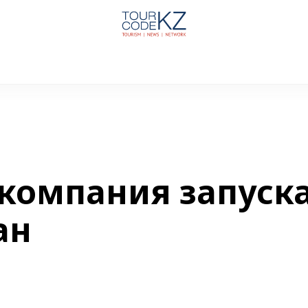
компания запуск
ан