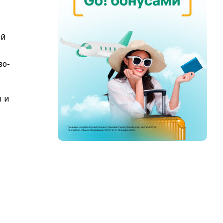
ий
ю
во-
ы и