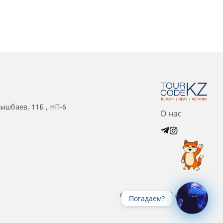
нышбаев, 11Б , НП-6
О нас
Created with
at ZIZ Inc.
Погадаем?