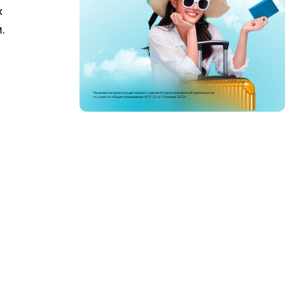
х
.
й