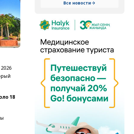
Все новости
 2026
торый
оло 18
ды