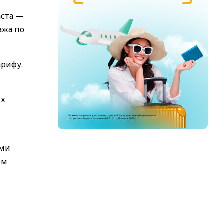
аста —
ажа по
арифу.
их
ими
им