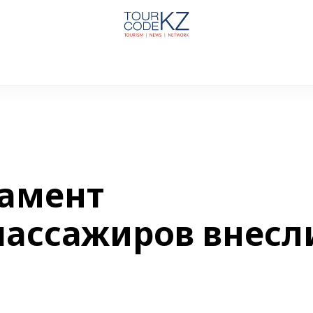
ламент
пассажиров внесл