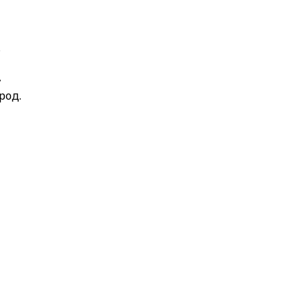
.
,
род.