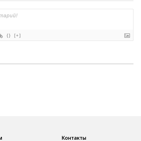
{}
[+]
м
Контакты