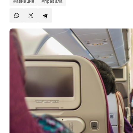
#авиация
#правила