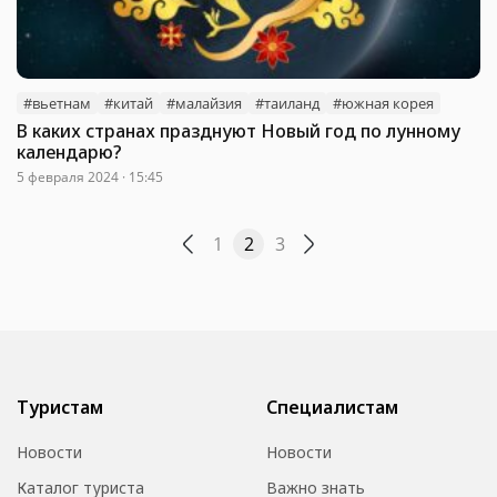
#вьетнам
#китай
#малайзия
#таиланд
#южная корея
В каких странах празднуют Новый год по лунному
календарю?
5 февраля 2024 · 15:45
1
2
3
Туристам
Специалистам
Новости
Новости
Каталог туриста
Важно знать