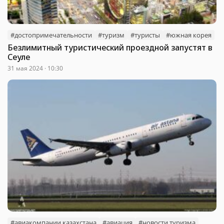
#достопримечательности
#туризм
#туристы
#южная корея
Безлимитный туристический проездной запустят в
Сеуле
31 мая 2024 · 10:30
#авиакомпании казахстана
#авиация
#новости туризма