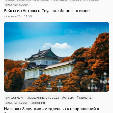
#южная корея
Рейсы из Астаны в Сеул возобновят в июне
29 мая 2024 · 11:50
#индонезия
#медленные города
#отдых
#таиланд
#южная корея
#япония
Названы 8 лучших «медленных» направлений в