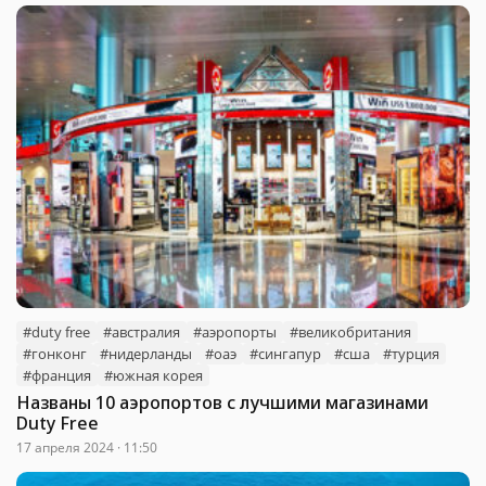
#duty free
#австралия
#аэропорты
#великобритания
#гонконг
#нидерланды
#оаэ
#сингапур
#сша
#турция
#франция
#южная корея
Названы 10 аэропортов с лучшими магазинами
Duty Free
17 апреля 2024 · 11:50