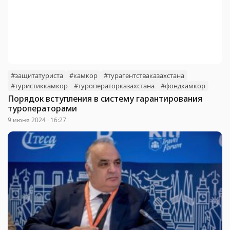
#защитатуриста
#камкор
#турагентстваказахстана
#туристиккамкор
#туроператорказахстана
#фондкамкор
Порядок вступления в систему гарантирования
туроператорами
9 июня 2024 · 16:27