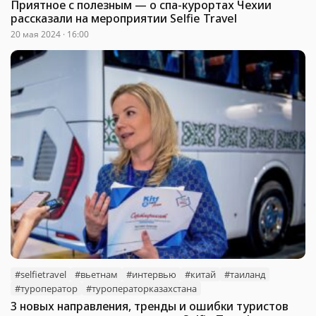
Приятное с полезным — о спа-курортах Чехии
рассказали на мероприятии Selfie Travel
20 мая 2024 · 16:00
#selfietravel
#вьетнам
#интервью
#китай
#таиланд
#туроператор
#туроператорказахстана
3 новых направления, тренды и ошибки туристов