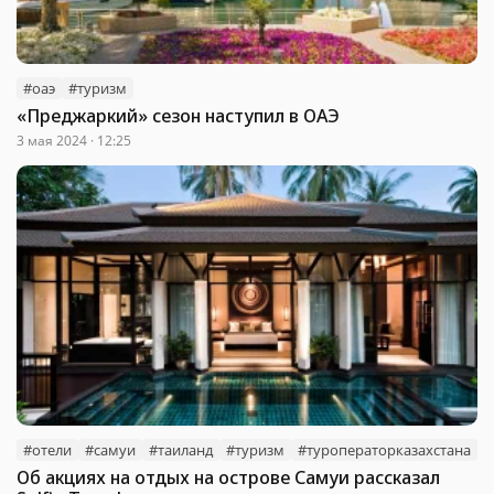
#оаэ
#туризм
«Преджаркий» сезон наступил в ОАЭ
3 мая 2024 · 12:25
#отели
#самуи
#таиланд
#туризм
#туроператорказахстана
Об акциях на отдых на острове Самуи рассказал