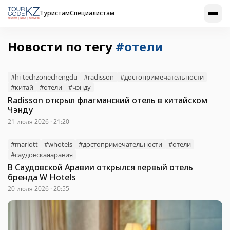
Туристам
Специалистам
Новости по тегу
#отели
#hi-techzonechengdu
#radisson
#достопримечательности
#китай
#отели
#чэнду
Radisson открыл флагманский отель в китайском
Чэнду
21 июля 2026 · 21:20
#mariott
#whotels
#достопримечательности
#отели
#саудовскаяаравия
В Саудовской Аравии открылся первый отель
бренда W Hotels
20 июля 2026 · 20:55