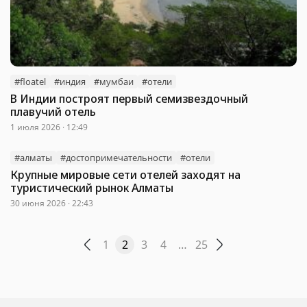
#floatel
#индия
#мумбаи
#отели
В Индии построят первый семизвездочный
плавучий отель
1 июля 2026 · 12:49
#алматы
#достопримечательности
#отели
Крупные мировые сети отелей заходят на
туристический рынок Алматы
30 июня 2026 · 22:43
1
2
3
4
…
25