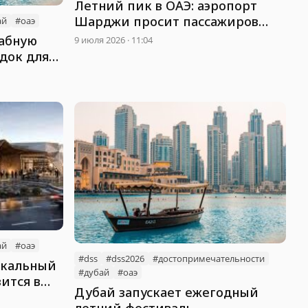
Летний пик в ОАЭ: аэропорт
Шарджи просит пассажиров
ай
#оаэ
приезжать заранее
абную
9 июля 2026 · 11:04
док для
ай
#оаэ
#dss
#dss2026
#достопримечательности
икальный
#дубай
#оаэ
ится в
Дубай запускает ежегодный
летний фестиваль