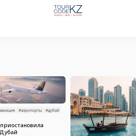
авиация
#аэропорты
#дубай
a приостановила
 Дубай