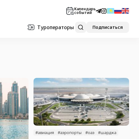
Календарь
событий
Туроператоры
Подписаться
#авиация
#аэропорты
#оаэ
#шарджа