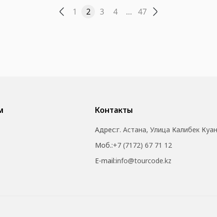
1
2
3
4
…
47
м
Контакты
Адрес:
г. Астана, Улица Калибек Куа
Моб.:
+7 (7172) 67 71 12
E-mail:
info@tourcode.kz