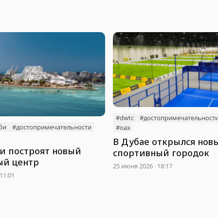
#dwtc
#достопримечательност
би
#достопримечательности
#оаэ
В Дубае открылся нов
би построят новый
спортивный городок
ый центр
25 июня 2026 · 18:17
11:01