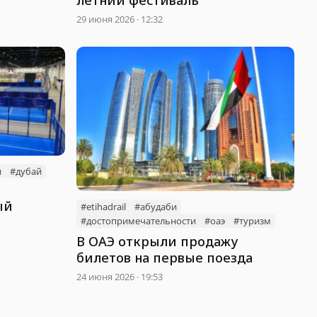
29 июня 2026 · 12:32
и
#дубай
ый
#etihadrail
#абудаби
#достопримечательности
#оаэ
#туризм
В ОАЭ открыли продажу
билетов на первые поезда
24 июня 2026 · 19:53