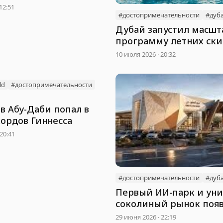
12:51
#достопримечательности
#дуб
Дубай запустил масшт
программу летних ски
туристов
10 июля 2026 · 20:32
ld
#достопримечательности
в Абу-Даби попал в
кордов Гиннесса
20:41
#достопримечательности
#дуб
Первый ИИ-парк и ун
соколиный рынок появ
ОАЭ
29 июня 2026 · 22:19