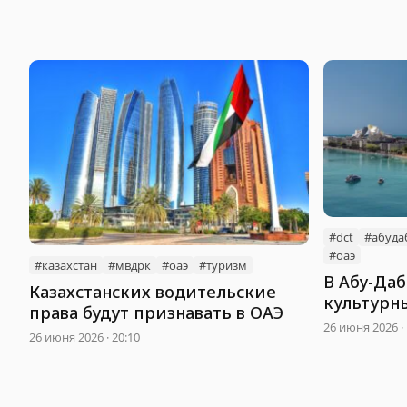
#dct
#абуда
#оаэ
#казахстан
#мвдрк
#оаэ
#туризм
В Абу-Да
Казахстанских водительские
культурн
права будут признавать в ОАЭ
26 июня 2026 · 
26 июня 2026 · 20:10