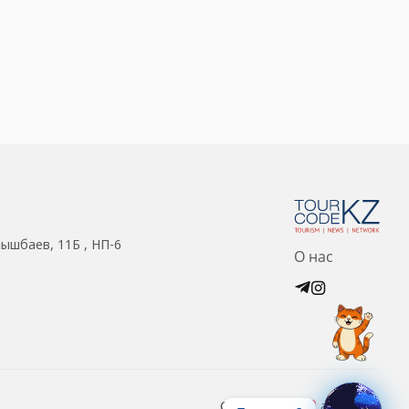
нышбаев, 11Б , НП-6
О нас
Created with
at ZIZ Inc.