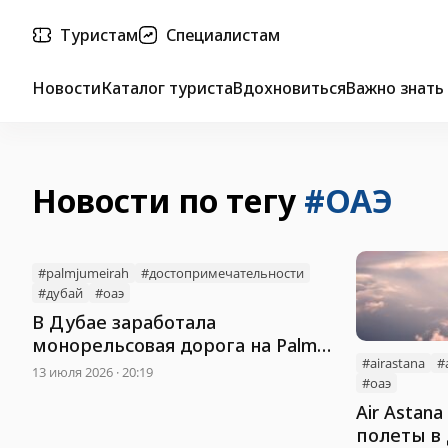
Туристам
Специалистам
Новости
Каталог туриста
Вдохновиться
Важно знать
Новости по тегу
#ОАЭ
#palmjumeirah
#достопримечательности
#дубай
#оаэ
В Дубае заработала
монорельсовая дорога на Palm
#airastana
#
Jumeirah
13 июля 2026 · 20:19
#оаэ
Air Astan
полеты в